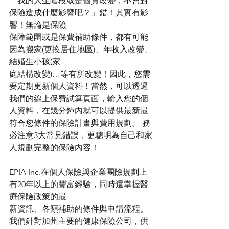
「我的人生階段或是個資改變，不會對
保險造成什麼影響吧？」錯！其實有影
響！無論是保險
保障範圍或是保費補助條件，都有可能
因為搬家(更換居住地區)、年收入改變、
結婚生小孩(家
庭結構改變)…等有所改變！因此，您需
要定期更新個人資料！當然，可以透過
我們的線上保費試算頁面，輸入您的個
人資料，在幾分鐘內就可以提供最新最
符合您條件的保險計畫與費用規劃。 務
必注意3大常見錯誤，更聰明為自己和家
人規劃完整的保險內容！ 
EPIA Inc.在個人保險與企業團險規劃上
有20年以上的豐富經驗，同時還掌握醫
療保險政策的最
新資訊、各類補助的條件與申請流程。
我們針對加州主要的健康保險公司，供