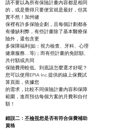
請不要以為所有保險計畫內容都是相同
的，或是覺得只要便宜就是最好，但其
實不然！加州健
保裡有許多保險企劃，且每個計劃都各
有優缺利弊，有些計畫除了基本醫療保
險外，還包含更
多保障福利(如：視力檢查、牙科、心理
健康服務…等)；而有些計畫的免賠額、
共付額或共同
保險費用較低。到底該怎麼選才好呢？
您可以使用EPIA Inc.提供的線上保費試
算頁面，依據您
的需求，比較不同保險計畫內容和保障
範圍，進而預估每個方案的月費和自付
額！  
錯誤二：
不檢視
您是否有符合保費補助
資格