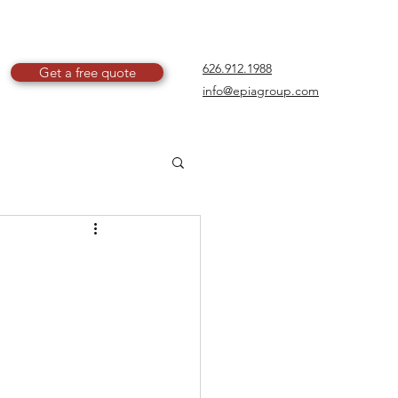
626.912.1988
Get a free quote
info@epiagroup.com