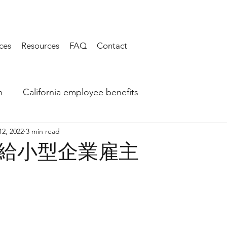
ces
Resources
FAQ
Contact
h
California employee benefits
12, 2022
3 min read
給小型企業雇主