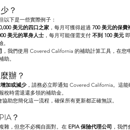
多少？
但以下是一些實際例子：
0,000 美元的四口之家
，每月可獲得超過 
700 美元的保費
,000 美元的單身人士
，每月可能僅需支付 
不到 100 美元
 
保險。
司
，我們使用 Covered California 的補助計算工具，
補助。
怎麼辦？
 
增加或減少
，請務必立即通知 Covered California
報稅時需退還多領的補助金。
 會協助您簡化這一流程，確保所有更新都正確無誤。
PIA？
複雜，但您不必獨自面對。在 
EPIA 保險代理公司
，我們