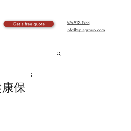
626.912.1988
Get a free quote
info@epiagroup.com
讓健康保