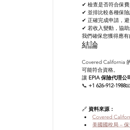
✔ 檢查是否符合保
✔ 並排比較各種保
✔ 正確完成申請，
✔ 若收入變動，協
我們確保您獲得應有
結論
Covered Cal
可能符合資格。
讓 
EPIA 保險代理公
📞 
+1 626-912-1988

🔗 
資料來源：
Covered Cal
美國國稅局 – 保費稅