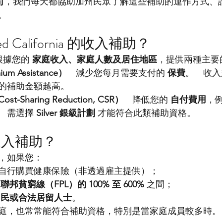
司
，我們每天都協助加州民眾了解這些補助的運作方式、
。
d California 的收入補助？
a 根據您的 
家庭收入、家庭人數及居住地區
，提供兩種主要
m Assistance）
　減少您每月需要支付的 
保費
。　收入
的補助金額越高。
Sharing Reduction, CSR）
　降低您的 
自付費用
，
　需選擇 
Silver 銀級計劃
 才能符合此類補助資格。
收入補助？
，如果您：
自行購買健康保險（非透過雇主提供）；
 
聯邦貧窮線（FPL）的 100% 至 600%
 之間；
國民或合法居留人士
。
庭，也常常能符合補助資格，特別是當家庭成員較多時。