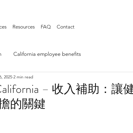
ces
Resources
FAQ
Contact
h
California employee benefits
6, 2025
2 min read
 California – 收入補助：
擔的關鍵