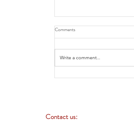
Comments
Write a comment...
團體健康保險 vs. 個人健康保
險：哪一種更適合您的員工？
Contact us:
Mon-Fri: 8 am - 4:30 pm