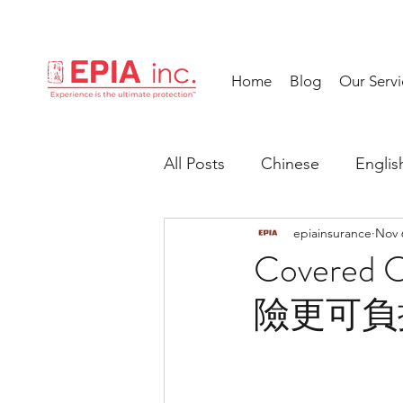
Home
Blog
Our Servi
All Posts
Chinese
Englis
epiainsurance
Nov 
Covered
險更可負