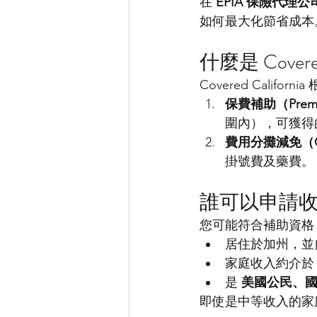
在 
EPIA 保險代理公
如何最大化節省成本
什麼是 Covere
Covered Californi
保費補助（Premiu
圍內），可獲得
費用分攤減免（Cost-
掛號費及藥費。
誰可以申請
您可能符合補助資格
居住於加州，並
家庭收入約介於
是 
美國公民、
即使是中等收入的家