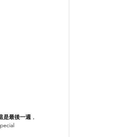
這是最後一週
，
ial 