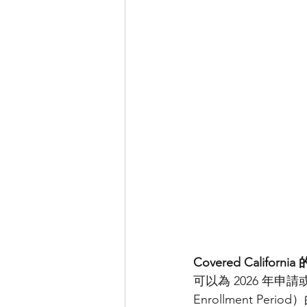
Covered Califor
可以為 2026 年申
Enrollment Peri