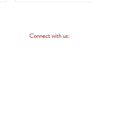
Connect with us:
如何為 Covered California 開放
登記期做好準備
WeChat ID: Angel_ppo