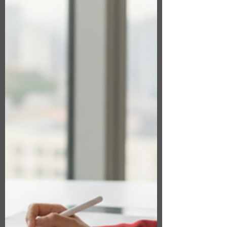
並協助規劃下一步。 發生了什麼變化？ 根據
Anthem 發出的通知，部分 Anthem Extras 牙
科及視力保險計畫將於 2026 年 12 月 31 日
後停止提供。 如果您目前投保的是受影響的
方案： 您目前的保障將持續有效至 2026 年
12 月 31 日 在保障到期前，請持續正常繳納
保費。 您需要在保單到期前重新選擇新的牙
科或視力保險計畫。 這是產品調整，並不是
Anthem 停止提供牙科或視力保險服務。 您需
要採取行動嗎？ 需要，但不用過度擔心。 如
果您的保單屬於此次停止提供的方案，建議您
提前開始了解新的保險選擇，而不是等到年底
才