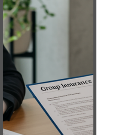
如此重要 員工福利合規不只是遵守法規，更
關係到： ✔ 保護企業避免潛在罰款 ✔ 為員工
提供清楚且公平的福利制度 ✔ 建立企業的專
業形象與信任 有時候，只是結構上的小調
整，就能帶來很大的差異。 雇主在 2026 年應
關注的重點 1. 健康保險要求（ACA 基本規
範） 根據 平價醫療法案（ACA） ： 擁有 50
名以上全職等值員工（FTE） 的企業
（Applicable Large Employers） 必須提供符
合「可負擔性（affordable）」與「最低價值
（minimum value）」的健康保險 並提供給
全職員工（通常為每週工作 30 小時以上） 未
符合相關要求，可能會面臨雇主罰款。 2. 可
負擔性與最低價值（20