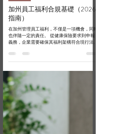
epiainsurance
3 min read
Chinese
加州員工福利合規基礎（2026
指南）
在加州管理員工福利，不僅是一項機會，同時
也伴隨一定的責任。 從健康保險要求到申報
義務，企業需要確保其福利架構符合現行法
規，並隨時保持更新。 好消息是：只要掌握
基本原則並有正確的專業協助， 合規並不需
要變得複雜或困難 。 在 EPIA 保險代理公司
，我們協助企業保持資訊更新、有條理地管理
福利，並在合規方面更有信心。 為什麼合規