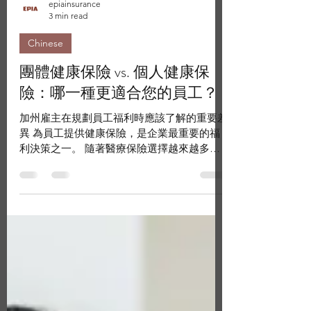
epiainsurance
3 min read
Chinese
團體健康保險 vs. 個人健康保
險：哪一種更適合您的員工？
加州雇主在規劃員工福利時應該了解的重要差
異 為員工提供健康保險，是企業最重要的福
利決策之一。 隨著醫療保險選擇越來越多，
許多加州企業主都會思考同一個問題： 應該
提供團體健康保險（Group Health
Insurance），還是讓員工自行購買個人健康
保險（Individual Health Plans）？ 其實，沒
有一個適合所有公司的標準答案。 最適合的
方案，取決於企業規模、預算、員工需求以及
長期發展策略。 了解兩者之間的差異，將有
助於您為企業及員工做出更明智的決定。 什